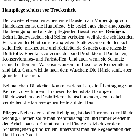
Hautpflege schützt vor Trockenheit
Der zweite, ebenso entscheidende Baustein zur Vorbeugung von
Handekzemen ist die Hautpflege. Sie besteht aus einer angepassten
Hautreinigung und aus der pflegenden Basistherapie.
Reinigen.
Beim Händewaschen sind Seifen verboten, weil sie die schützenden
Fettsäuren der Hautbarriere angreifen. Stattdessen empfehlen sich
seifenfreie, pH-neutrale und rückfettende Syndets ohne reizende
Duftstoffe. Ebenfalls zu vermeiden sind Produkte mit Parabenen,
Konservierungs- und Farbstoffen. Und auch wenn sie Schmutz
schnell entfernen - Waschsubstanzen mit Löse- oder Reibemitteln
sind tabu. Ganz wichtig nach dem Waschen: Die Hände sanft, aber
gründlich trocknen.
Bei manchen Tätigkeiten kommt es darauf an, die Übertragung von
Keimen zu verhindern. In diesen Fällen ist statt häufigem
Händewaschen das Desinfizieren hautschonender, denn dabei
verbleiben die körpereigenen Fette auf der Haut.
Pflegen.
Neben der sanften Reinigung ist das Eincremen der Hände
wichtig. Cremen sollte man mehrmals täglich und immer wieder in
den Arbeitspausen. Cremt man die Hände zusätzlich vor dem
Schlafengehen gründlich ein, unterstützt man die Regeneration der
Haut in der Nacht.