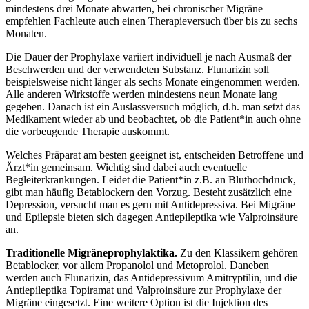
mindestens drei Monate abwarten, bei chronischer Migräne
empfehlen Fachleute auch einen Therapieversuch über bis zu sechs
Monaten.
Die Dauer der Prophylaxe variiert individuell je nach Ausmaß der
Beschwerden und der verwendeten Substanz. Flunarizin soll
beispielsweise nicht länger als sechs Monate eingenommen werden.
Alle anderen Wirkstoffe werden mindestens neun Monate lang
gegeben. Danach ist ein Auslassversuch möglich, d.h. man setzt das
Medikament wieder ab und beobachtet, ob die Patient*in auch ohne
die vorbeugende Therapie auskommt.
Welches Präparat am besten geeignet ist, entscheiden Betroffene und
Ärzt*in gemeinsam. Wichtig sind dabei auch eventuelle
Begleiterkrankungen. Leidet die Patient*in z.B. an Bluthochdruck,
gibt man häufig Betablockern den Vorzug. Besteht zusätzlich eine
Depression, versucht man es gern mit Antidepressiva. Bei Migräne
und Epilepsie bieten sich dagegen Antiepileptika wie Valproinsäure
an.
Traditionelle Migräneprophylaktika.
Zu den Klassikern gehören
Betablocker, vor allem Propanolol und Metoprolol. Daneben
werden auch Flunarizin, das Antidepressivum Amitryptilin, und die
Antiepileptika Topiramat und Valproinsäure zur Prophylaxe der
Migräne eingesetzt. Eine weitere Option ist die Injektion des