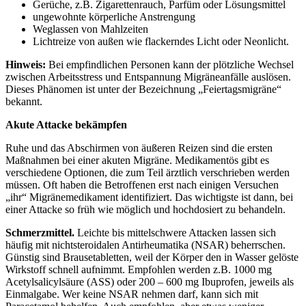
Gerüche, z.B. Zigarettenrauch, Parfüm oder Lösungsmittel
ungewohnte körperliche Anstrengung
Weglassen von Mahlzeiten
Lichtreize von außen wie flackerndes Licht oder Neonlicht.
Hinweis:
Bei empfindlichen Personen kann der plötzliche Wechsel
zwischen Arbeitsstress und Entspannung Migräneanfälle auslösen.
Dieses Phänomen ist unter der Bezeichnung „Feiertagsmigräne“
bekannt.
Akute Attacke bekämpfen
Ruhe und das Abschirmen von äußeren Reizen sind die ersten
Maßnahmen bei einer akuten Migräne. Medikamentös gibt es
verschiedene Optionen, die zum Teil ärztlich verschrieben werden
müssen. Oft haben die Betroffenen erst nach einigen Versuchen
„ihr“ Migränemedikament identifiziert. Das wichtigste ist dann, bei
einer Attacke so früh wie möglich und hochdosiert zu behandeln.
Schmerzmittel.
Leichte bis mittelschwere Attacken lassen sich
häufig mit nichtsteroidalen Antirheumatika (NSAR) beherrschen.
Günstig sind Brausetabletten, weil der Körper den in Wasser gelöste
Wirkstoff schnell aufnimmt. Empfohlen werden z.B. 1000 mg
Acetylsalicylsäure (ASS) oder 200 – 600 mg Ibuprofen, jeweils als
Einmalgabe. Wer keine NSAR nehmen darf, kann sich mit