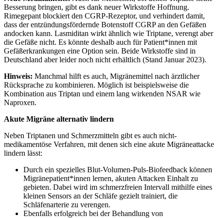
Besserung bringen, gibt es dank neuer Wirkstoffe Hoffnung.
Rimegepant blockiert den CGRP-Rezeptor, und verhindert damit,
dass der entzündungsfördernde Botenstoff CGRP an den Gefäßen
andocken kann. Lasmiditan wirkt ähnlich wie Triptane, verengt aber
die Gefäße nicht. Es könnte deshalb auch für Patient*innen mit
Gefäßerkrankungen eine Option sein. Beide Wirkstoffe sind in
Deutschland aber leider noch nicht erhältlich (Stand Januar 2023).
Hinweis:
Manchmal hilft es auch, Migränemittel nach ärztlicher
Rücksprache zu kombinieren. Möglich ist beispielsweise die
Kombination aus Triptan und einem lang wirkenden NSAR wie
Naproxen.
Akute Migräne alternativ lindern
Neben Triptanen und Schmerzmitteln gibt es auch nicht-
medikamentöse Verfahren, mit denen sich eine akute Migräneattacke
lindern lässt:
Durch ein spezielles Blut-Volumen-Puls-Biofeedback können
Migränepatient*innen lernen, akuten Attacken Einhalt zu
gebieten. Dabei wird im schmerzfreien Intervall mithilfe eines
kleinen Sensors an der Schläfe gezielt trainiert, die
Schläfenarterie zu verengen.
Ebenfalls erfolgreich bei der Behandlung von