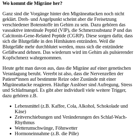
Wo kommt die Migräne her?
Ganz sind die Vorgänge hinter den Migräneattacken noch nicht
geklärt. Dreh- und Angelpunkt scheint aber die Freisetzung
verschiedener Botenstoffe im Gehirn zu sein. Dazu gehören das
vasoaktive intestinale Peptid (VIP), die Schmerzsubstanz P und das
Calcitonin-Gene-Related Peptide (CGRP). Diese sorgen dafür, dass
sich die Blutgefäße in den Hirnhäuten entzünden. Weil die
Blutgefäße mehr durchblutet werden, muss sich die entzündete
Gefäßwand dehnen. Das wiederum wird im Gehirn als pulsierender
Kopfschmerz wahrgenommen.
Heute geht man davon aus, dass die Migräne auf einer genetischen
Veranlagung beruht. Vererbt ist also, dass die Nervenzellen der
Patient*innen auf bestimmte Reize oder Zustände mit einer
Migräneattacke reagieren. Häufige Auslöser sind Aufregung, Stress
und Schlafmangel. Es gibt aber individuell viele weitere Trigger,
dazu gehören z.B.
Lebensmittel (z.B. Kaffee, Cola, Alkohol, Schokolade und
Käse)
Zeitverschiebungen und Veränderungen des Schlaf-Wach-
Rhythmus
Wetterumschwünge, Föhnwetter
Hormoneinnahme (z.B. die Pille)