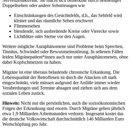
Nervenzellaktivität. Sie macht sich bemerkbar durch beidseitiges
Doppeltsehen oder andere Sehstörungen wie
Einschränkungen des Gesichtsfelds, d.h., das Sehfeld wird
kleiner und das räumliche Sehen erschwert
Flimmersehen
blendende, sich ausbreitende Kreise oder Vierecke sowie
Lichtblitze oder Sterne vor den Augen.
Weitere mögliche Auraphänomene sind Probleme beim Sprechen,
Tinnitus, Schwindel oder Bewusstseinsstörung. In seltenen Fällen
leiden Migränepatient*innen auch nur unter Auraphänomenen, ohne
dabei Kopfschmerzen zu haben.
Migräne ist eine überaus belastende chronische Erkankung. Die
Lebensqualität der Betroffenen ist durch die Attacken oft stark
eingeschränkt, viele müssen aufgrund der Anfälle immer wieder
Verabredungen und Termine absagen und ziehen sich aus dem
sozialen Leben zurück.
Hinweis:
Nicht nur die persönlichen, auch die sozioökonomischen
Folgen der Erkrankung sind enorm. Durch Migräne gehen jährlich
etwa 1,9 Milliarden Arbeitsstunden verloren. Insgesamt kostet das
die deutsche Volkswirtschaft durchschnittlich 146 Milliarden Euro
Wertschöpfung pro Jahr.