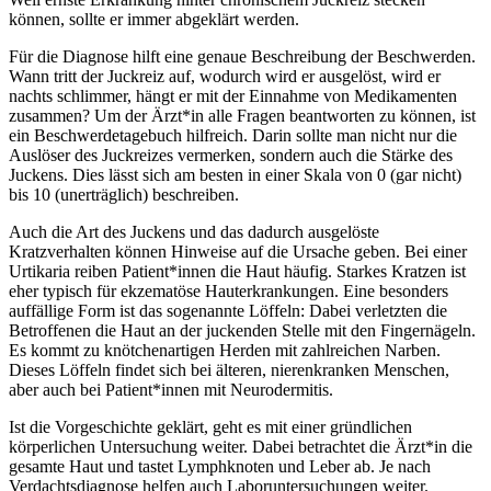
können, sollte er immer abgeklärt werden.
Für die Diagnose hilft eine genaue Beschreibung der Beschwerden.
Wann tritt der Juckreiz auf, wodurch wird er ausgelöst, wird er
nachts schlimmer, hängt er mit der Einnahme von Medikamenten
zusammen? Um der Ärzt*in alle Fragen beantworten zu können, ist
ein Beschwerdetagebuch hilfreich. Darin sollte man nicht nur die
Auslöser des Juckreizes vermerken, sondern auch die Stärke des
Juckens. Dies lässt sich am besten in einer Skala von 0 (gar nicht)
bis 10 (unerträglich) beschreiben.
Auch die Art des Juckens und das dadurch ausgelöste
Kratzverhalten können Hinweise auf die Ursache geben. Bei einer
Urtikaria reiben Patient*innen die Haut häufig. Starkes Kratzen ist
eher typisch für ekzematöse Hauterkrankungen. Eine besonders
auffällige Form ist das sogenannte Löffeln: Dabei verletzten die
Betroffenen die Haut an der juckenden Stelle mit den Fingernägeln.
Es kommt zu knötchenartigen Herden mit zahlreichen Narben.
Dieses Löffeln findet sich bei älteren, nierenkranken Menschen,
aber auch bei Patient*innen mit Neurodermitis.
Ist die Vorgeschichte geklärt, geht es mit einer gründlichen
körperlichen Untersuchung weiter. Dabei betrachtet die Ärzt*in die
gesamte Haut und tastet Lymphknoten und Leber ab. Je nach
Verdachtsdiagnose helfen auch Laboruntersuchungen weiter.