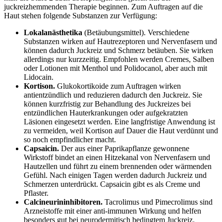
juckreizhemmenden Therapie beginnen. Zum Auftragen auf die
Haut stehen folgende Substanzen zur Verfügung:
Lokalanästhetika
(Betäubungsmittel). Verschiedene
Substanzen wirken auf Hautrezeptoren und Nervenfasern und
können dadurch Juckreiz und Schmerz betäuben. Sie wirken
allerdings nur kurzzeitig. Empfohlen werden Cremes, Salben
oder Lotionen mit Menthol und Polidocanol, aber auch mit
Lidocain.
Kortison.
Glukokortikoide zum Auftragen wirken
antientzündlich und reduzieren dadurch den Juckreiz. Sie
können kurzfristig zur Behandlung des Juckreizes bei
entzündlichen Hauterkrankungen oder aufgekratzten
Läsionen eingesetzt werden. Eine langfristige Anwendung ist
zu vermeiden, weil Kortison auf Dauer die Haut verdünnt und
so noch empfindlicher macht.
Capsaicin.
Der aus einer Paprikapflanze gewonnene
Wirkstoff bindet an einen Hitzekanal von Nervenfasern und
Hautzellen und führt zu einem brennenden oder wärmenden
Gefühl. Nach einigen Tagen werden dadurch Juckreiz und
Schmerzen unterdrückt. Capsaicin gibt es als Creme und
Pflaster.
Calcineurininhibitoren.
Tacrolimus und Pimecrolimus sind
Arzneistoffe mit einer anti-immunen Wirkung und helfen
besonders gut bei neurodermitisch bedingtem Juckreiz.