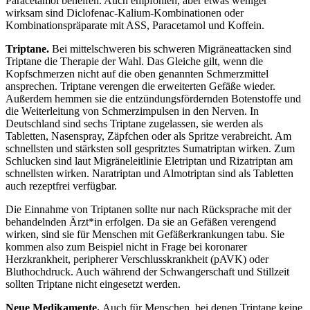
Paracetamol behelfen. Auch empfohlen, aber etwas weniger
wirksam sind Diclofenac-Kalium-Kombinationen oder
Kombinationspräparate mit ASS, Paracetamol und Koffein.
Triptane.
Bei mittelschweren bis schweren Migräneattacken sind
Triptane die Therapie der Wahl. Das Gleiche gilt, wenn die
Kopfschmerzen nicht auf die oben genannten Schmerzmittel
ansprechen. Triptane verengen die erweiterten Gefäße wieder.
Außerdem hemmen sie die entzündungsfördernden Botenstoffe und
die Weiterleitung von Schmerzimpulsen in den Nerven. In
Deutschland sind sechs Triptane zugelassen, sie werden als
Tabletten, Nasenspray, Zäpfchen oder als Spritze verabreicht. Am
schnellsten und stärksten soll gespritztes Sumatriptan wirken. Zum
Schlucken sind laut Migräneleitlinie Eletriptan und Rizatriptan am
schnellsten wirken. Naratriptan und Almotriptan sind als Tabletten
auch rezeptfrei verfügbar.
Die Einnahme von Triptanen sollte nur nach Rücksprache mit der
behandelnden Ärzt*in erfolgen. Da sie an Gefäßen verengend
wirken, sind sie für Menschen mit Gefäßerkrankungen tabu. Sie
kommen also zum Beispiel nicht in Frage bei koronarer
Herzkrankheit, peripherer Verschlusskrankheit (pAVK) oder
Bluthochdruck. Auch während der Schwangerschaft und Stillzeit
sollten Triptane nicht eingesetzt werden.
Neue Medikamente.
Auch für Menschen, bei denen Triptane keine