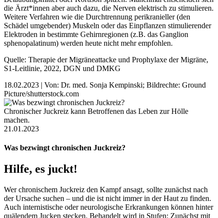
die Ärzt*innen aber auch dazu, die Nerven elektrisch zu stimulieren.
Weitere Verfahren wie die Durchtrennung perikranieller (den
Schädel umgebender) Muskeln oder das Einpflanzen stimulierender
Elektroden in bestimmte Gehirnregionen (z.B. das Ganglion
sphenopalatinum) werden heute nicht mehr empfohlen.
Quelle: Therapie der Migräneattacke und Prophylaxe der Migräne,
S1-Leitlinie, 2022, DGN und DMKG
18.02.2023
|
Von: Dr. med. Sonja Kempinski;
Bildrechte: Ground
Picture/shutterstock.com
Chronischer Juckreiz kann Betroffenen das Leben zur Hölle
machen.
21.01.2023
Was bezwingt chronischen Juckreiz?
Hilfe, es juckt!
Wer chronischem Juckreiz den Kampf ansagt, sollte zunächst nach
der Ursache suchen – und die ist nicht immer in der Haut zu finden.
Auch internistische oder neurologische Erkrankungen können hinter
quälendem Jucken stecken. Behandelt wird in Stufen: Zunächst mit