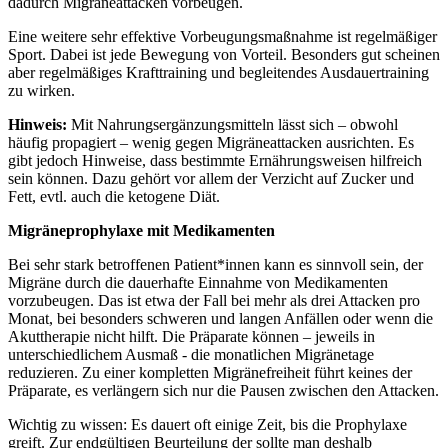
dadurch Migräneattacken vorbeugen.
Eine weitere sehr effektive Vorbeugungsmaßnahme ist regelmäßiger
Sport. Dabei ist jede Bewegung von Vorteil. Besonders gut scheinen
aber regelmäßiges Krafttraining und begleitendes Ausdauertraining
zu wirken.
Hinweis:
Mit Nahrungsergänzungsmitteln lässt sich – obwohl
häufig propagiert – wenig gegen Migräneattacken ausrichten. Es
gibt jedoch Hinweise, dass bestimmte Ernährungsweisen hilfreich
sein können. Dazu gehört vor allem der Verzicht auf Zucker und
Fett, evtl. auch die ketogene Diät.
Migräneprophylaxe mit Medikamenten
Bei sehr stark betroffenen Patient*innen kann es sinnvoll sein, der
Migräne durch die dauerhafte Einnahme von Medikamenten
vorzubeugen. Das ist etwa der Fall bei mehr als drei Attacken pro
Monat, bei besonders schweren und langen Anfällen oder wenn die
Akuttherapie nicht hilft. Die Präparate können – jeweils in
unterschiedlichem Ausmaß - die monatlichen Migränetage
reduzieren. Zu einer kompletten Migränefreiheit führt keines der
Präparate, es verlängern sich nur die Pausen zwischen den Attacken.
Wichtig zu wissen: Es dauert oft einige Zeit, bis die Prophylaxe
greift. Zur endgültigen Beurteilung der sollte man deshalb