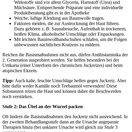
Wirkstoffe sind vor allem Glycerin, Harnstoff (Urea) und
Milchsäure. Entsprechende Präparate und eine individuelle
Produktberatung gibt es in der Apotheke
Weiche, luftige Kleidung aus Baumwolle tragen.
Faktoren meiden, die zur Austrocknung der Haut führen.
Dazu gehören z. B. Saunabesuche, Aufenthalt in trockenem,
heißen Klima, alkoholische Umschläge oder Eispackungen.
Mit leichten Baumwollhandschuhen schlafen, um die Folgen
unbewussten nächtlichen Kratzens zu mildern.
Reichen die Basismaßnahmen nicht aus, dürfen Antihistaminika der
2. Generation ausprobiert werden. Sie helfen besonders bei der
Urtikaria (einer Unterform des chronischen Juckreizes) und beim
atopischen Ekzem.
Tipp:
Auch kalte, feuchte Umschläge helfen gegen Juckreiz. Aber
bitte dafür weder Kamille noch Teebaumöl verwenden! Diese
Substanzen reizen die Haut und können daher die Beschwerden
noch verstärken.
Stufe 2: Das Übel an der Wurzel packen
Oft lindern die Basismaßnahmen den Juckreiz nicht ausreichend. In
der zweiten Behandlungsstufe dann an die Ursache angepasste
Therapien hinzu (bei unklarer Ursache wird gleich zur Stufe 3