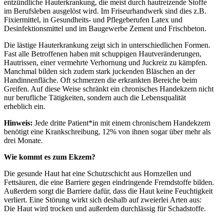
entzündliche Hauterkrankung, die meist durch hautreizende Stoffe
im Berufsleben ausgelöst wird. Im Friseurhandwerk sind dies z.B.
Fixiermittel, in Gesundheits- und Pflegeberufen Latex und
Desinfektionsmittel und im Baugewerbe Zement und Frischbeton.
Die lästige Hauterkrankung zeigt sich in unterschiedlichen Formen.
Fast alle Betroffenen haben mit schuppigen Hautveränderungen,
Hautrissen, einer vermehrte Verhornung und Juckreiz zu kämpfen.
Manchmal bilden sich zudem stark juckenden Bläschen an der
Handinnenfläche. Oft schmerzen die erkrankten Bereiche beim
Greifen. Auf diese Weise schränkt ein chronisches Handekzem nicht
nur berufliche Tätigkeiten, sondern auch die Lebensqualität
erheblich ein.
Hinweis:
Jede dritte Patient*in mit einem chronischem Handekzem
benötigt eine Krankschreibung, 12% von ihnen sogar über mehr als
drei Monate.
Wie kommt es zum Ekzem?
Die gesunde Haut hat eine Schutzschicht aus Hornzellen und
Fettsäuren, die eine Barriere gegen eindringende Fremdstoffe bilden.
Außerdem sorgt die Barriere dafür, dass die Haut keine Feuchtigkeit
verliert. Eine Störung wirkt sich deshalb auf zweierlei Arten aus:
Die Haut wird trocken und außerdem durchlässig für Schadstoffe.