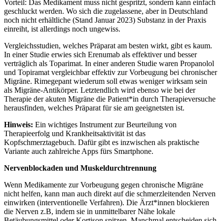
Vorteil: Das Medikament muss nicht gespritzt, sondern kann einfach
geschluckt werden. Wo sich die zugelassene, aber in Deutschland
noch nicht erhältliche (Stand Januar 2023) Substanz in der Praxis
einreiht, ist allerdings noch ungewiss.
Vergleichsstudien, welches Präparat am besten wirkt, gibt es kaum.
In einer Studie erwies sich Erenumab als effektiver und besser
verträglich als Toparimat. In einer anderen Studie waren Propanolol
und Topiramat vergleichbar effektiv zur Vorbeugung bei chronischer
Migräne. Rimegepant wiederum soll etwas weniger wirksam sein
als Migräne-Antikörper. Letztendlich wird ebenso wie bei der
Therapie der akuten Migräne die Patient*in durch Therapieversuche
herausfinden, welches Präparat für sie am geeignetsten ist.
Hinweis:
Ein wichtiges Instrument zur Beurteilung von
Therapieerfolg und Krankheitsaktivität ist das
Kopfschmerztagebuch. Dafür gibt es inzwischen als praktische
Variante auch zahlreiche Apps fürs Smartphone.
Nervenblockaden und Muskeldurchtrennung
Wenn Medikamente zur Vorbeugung gegen chronische Migräne
nicht helfen, kann man auch direkt auf die schmerzleitenden Nerven
einwirken (interventionelle Verfahren). Die Ärzt*innen blockieren
die Nerven z.B, indem sie in unmittelbarer Nähe lokale
Betäubungsmittel oder Kortison spitzen. Manchmal entscheiden sich