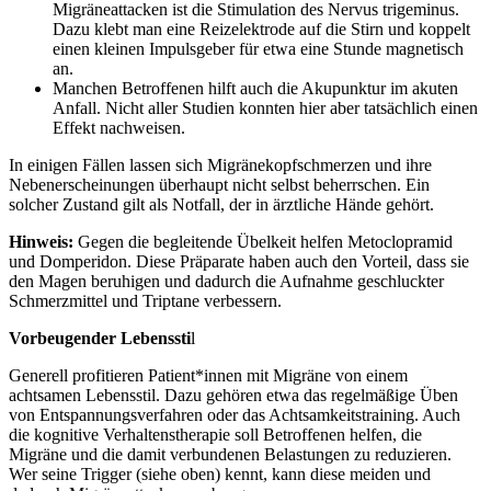
Migräneattacken ist die Stimulation des Nervus trigeminus.
Dazu klebt man eine Reizelektrode auf die Stirn und koppelt
einen kleinen Impulsgeber für etwa eine Stunde magnetisch
an.
Manchen Betroffenen hilft auch die Akupunktur im akuten
Anfall. Nicht aller Studien konnten hier aber tatsächlich einen
Effekt nachweisen.
In einigen Fällen lassen sich Migränekopfschmerzen und ihre
Nebenerscheinungen überhaupt nicht selbst beherrschen. Ein
solcher Zustand gilt als Notfall, der in ärztliche Hände gehört.
Hinweis:
Gegen die begleitende Übelkeit helfen Metoclopramid
und Domperidon. Diese Präparate haben auch den Vorteil, dass sie
den Magen beruhigen und dadurch die Aufnahme geschluckter
Schmerzmittel und Triptane verbessern.
Vorbeugender Lebenssti
l
Generell profitieren Patient*innen mit Migräne von einem
achtsamen Lebensstil. Dazu gehören etwa das regelmäßige Üben
von Entspannungsverfahren oder das Achtsamkeitstraining. Auch
die kognitive Verhaltenstherapie soll Betroffenen helfen, die
Migräne und die damit verbundenen Belastungen zu reduzieren.
Wer seine Trigger (siehe oben) kennt, kann diese meiden und