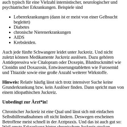
auch typisch für eine Vielzahl internistischer, neurologischer und
psychiatrischer Erkrankungen. Beispiele sind
Lebererkrankungen (dann ist er meist von einer Gelbsucht
begleitet)
Diabetes
chronische Nierenerkrankungen
AIDS
Krebsleiden.
Auch jede fünfte Schwangere leidet unter Juckreiz. Und nicht
zuletzt können Medikamente Juckreiz auslösen. Dazu gehören
Antidepressiva wie Citalopram oder Doxepin, Blutdruckmittel wie
Clonidin und Doxazosin, Entwässerungstabletten wie Furosemid
und Thiazide sowie eine große Anzahl weiterer Wirkstoffe.
Hinweis:
Relativ häufig lässt sich trotz intensiver Suche keine
Grunderkrankung bzw. kein Auslöser finden. Dann spricht man von
einem idiopathischen Juckreiz.
Unbedingt zur Ärzt*in!
Chronischer Juckreiz ist eine Qual und lässt sich mit einfachen
Selbsthilfemaßnahmen oft nicht lindern. Deswegen erscheinen
Betroffene meist schnell in der Arztpraxis. Und das ist auch gut so:
Weil ernste Erkrankung hinter chronischem Juckreiz stecken