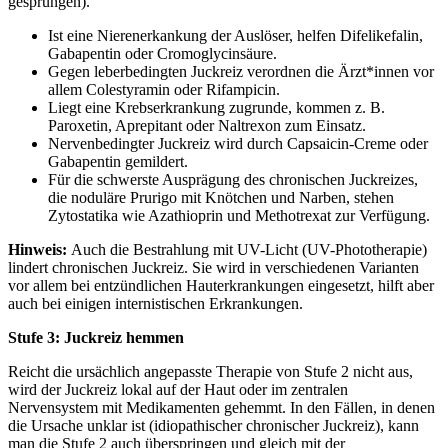
gesprungen).
Ist eine Nierenerkankung der Auslöser, helfen Difelikefalin,
Gabapentin oder Cromoglycinsäure.
Gegen leberbedingten Juckreiz verordnen die Ärzt*innen vor
allem Colestyramin oder Rifampicin.
Liegt eine Krebserkrankung zugrunde, kommen z. B.
Paroxetin, Aprepitant oder Naltrexon zum Einsatz.
Nervenbedingter Juckreiz wird durch Capsaicin-Creme oder
Gabapentin gemildert.
Für die schwerste Ausprägung des chronischen Juckreizes,
die noduläre Prurigo mit Knötchen und Narben, stehen
Zytostatika wie Azathioprin und Methotrexat zur Verfügung.
Hinweis:
Auch die Bestrahlung mit UV-Licht (UV-Phototherapie)
lindert chronischen Juckreiz. Sie wird in verschiedenen Varianten
vor allem bei entzündlichen Hauterkrankungen eingesetzt, hilft aber
auch bei einigen internistischen Erkrankungen.
Stufe 3: Juckreiz hemmen
Reicht die ursächlich angepasste Therapie von Stufe 2 nicht aus,
wird der Juckreiz lokal auf der Haut oder im zentralen
Nervensystem mit Medikamenten gehemmt. In den Fällen, in denen
die Ursache unklar ist (idiopathischer chronischer Juckreiz), kann
man die Stufe 2 auch überspringen und gleich mit der