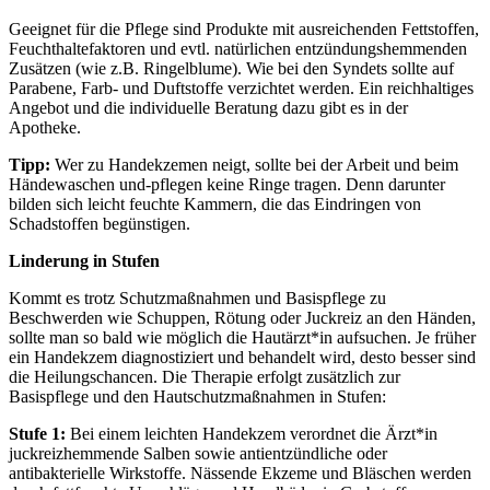
Geeignet für die Pflege sind Produkte mit ausreichenden Fettstoffen,
Feuchthaltefaktoren und evtl. natürlichen entzündungshemmenden
Zusätzen (wie z.B. Ringelblume). Wie bei den Syndets sollte auf
Parabene, Farb- und Duftstoffe verzichtet werden. Ein reichhaltiges
Angebot und die individuelle Beratung dazu gibt es in der
Apotheke.
Tipp:
Wer zu Handekzemen neigt, sollte bei der Arbeit und beim
Händewaschen und-pflegen keine Ringe tragen. Denn darunter
bilden sich leicht feuchte Kammern, die das Eindringen von
Schadstoffen begünstigen.
Linderung in Stufen
Kommt es trotz Schutzmaßnahmen und Basispflege zu
Beschwerden wie Schuppen, Rötung oder Juckreiz an den Händen,
sollte man so bald wie möglich die Hautärzt*in aufsuchen. Je früher
ein Handekzem diagnostiziert und behandelt wird, desto besser sind
die Heilungschancen. Die Therapie erfolgt zusätzlich zur
Basispflege und den Hautschutzmaßnahmen in Stufen:
Stufe 1:
Bei einem leichten Handekzem verordnet die Ärzt*in
juckreizhemmende Salben sowie antientzündliche oder
antibakterielle Wirkstoffe. Nässende Ekzeme und Bläschen werden