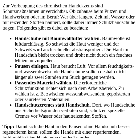
Zur Vorbeugung des chronischen Handekzems sind
Schutzmaßnahmen unverzichtbar. Ob zuhause beim Putzen und
Handwerkern oder im Beruf: Wer über längere Zeit mit Wasser oder
mit reizenden Stoffen hantiert, sollte dabei immer Schutzhandschuhe
tragen. Folgendes gibt es dabei zu beachten:
Handschuhe mit Baumwollfutter wählen.
Baumwolle ist
luftdurchlässig. So schwitzt die Haut weniger und der
Schweiß wird auch schneller abstransportiert. Die Haut im
Handschuh bleibt trocken und droht nicht durch ein feuchtes
Milieu aufzuquellen.
Pausen einlegen.
Haut braucht Luft: Vor allem feuchtigkeits-
und wasserabweisende Handschuhe sollten deshalb nicht
länger als zwei Stunden am Stück getragen werden.
Passendes Material wählen.
Die erforderliche
Schutzfunktion richtet sich nach dem Arbeitsbereich. Zu
wählen ist z. B. zwischen wasserabweisenden, gepolsterten
oder säurefesten Materialien.
Handschutzcremes statt Handschuh.
Dort, wo Handschuhe
aus Sicherheitsgründen verboten sind, schützen spezielle
Cremes vor Wasser oder hautreizenden Stoffen.
Tipp:
Damit sich die Haut in den Pausen ohne Handschuh besser
regenerieren kann, sollten die Hände mit einer reparierenden,
luftdurchlässigen Hautcreme gepflegt werden.