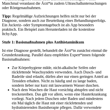
Manchmal veranlasst die Ärzt*in zudem Ultraschalluntersuchungen
oder Röntgenaufnahmen.
Tipp:
Regelmäßige Aufzeichnungen helfen nicht nur bei der
Diagnose, sondern auch zur Beurteilung eines Behandlungserfolgs.
Ein Juckreiz- oder Symptomtagebuch ist als App besonders
praktisch. Ein Beispiel zum Herunterladen ist die kostenlose
ItchyApp.
Stufe 1: Basismaßnahmen plus Antihistaminikum
Ist eine Diagnose gestellt, behandelt die Ärzt*in zunächst einmal die
Grunderkrankung. Parallel dazu empfehlen Expert*innen folgende
Basismaßnahmen:
Zur Körperhygiene milde, nicht-alkalische Seifen oder
rückfettende Waschsyndets verwenden. Auch Dusch- und
Badeöle sind erlaubt, dürfen aber nur einen geringen Anteil an
Tensiden erhalten. Nicht zu häufig und zu lange baden,
sondern lieber nur kurz mit lauwarmem Wasser duschen.
Nach dem Waschen die Haut vorsichtig abtupfen und nicht
trockenreiben. Das gilt vor allem, wenn eine Hauterkrankung
vorliegt. Nach jedem Duschen oder Baden und mindestens
ein Mal täglich die Haut mit einer rückfettenden und
hydratisierenden Basistherapie pflegen. Dafür verwendete