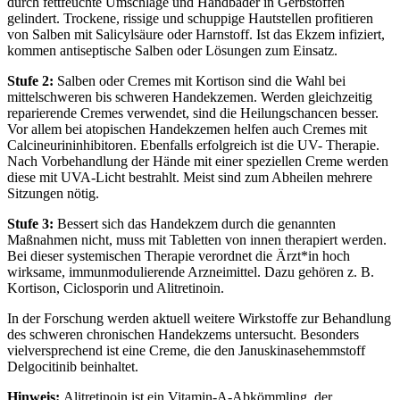
durch fettfeuchte Umschläge und Handbäder in Gerbstoffen
gelindert. Trockene, rissige und schuppige Hautstellen profitieren
von Salben mit Salicylsäure oder Harnstoff. Ist das Ekzem infiziert,
kommen antiseptische Salben oder Lösungen zum Einsatz.
Stufe 2:
Salben oder Cremes mit Kortison sind die Wahl bei
mittelschweren bis schweren Handekzemen. Werden gleichzeitig
reparierende Cremes verwendet, sind die Heilungschancen besser.
Vor allem bei atopischen Handekzemen helfen auch Cremes mit
Calcineurininhibitoren. Ebenfalls erfolgreich ist die UV- Therapie.
Nach Vorbehandlung der Hände mit einer speziellen Creme werden
diese mit UVA-Licht bestrahlt. Meist sind zum Abheilen mehrere
Sitzungen nötig.
Stufe 3:
Bessert sich das Handekzem durch die genannten
Maßnahmen nicht, muss mit Tabletten von innen therapiert werden.
Bei dieser systemischen Therapie verordnet die Ärzt*in hoch
wirksame, immunmodulierende Arzneimittel. Dazu gehören z. B.
Kortison, Ciclosporin und Alitretinoin.
In der Forschung werden aktuell weitere Wirkstoffe zur Behandlung
des schweren chronischen Handekzems untersucht. Besonders
vielversprechend ist eine Creme, die den Januskinasehemmstoff
Delgocitinib beinhaltet.
Hinweis:
Alitretinoin ist ein Vitamin-A-Abkömmling, der