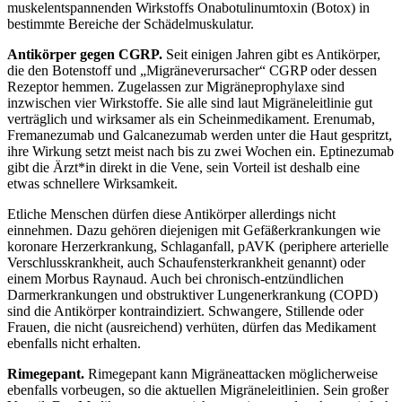
muskelentspannenden Wirkstoffs Onabotulinumtoxin (Botox) in
bestimmte Bereiche der Schädelmuskulatur.
Antikörper gegen CGRP.
Seit einigen Jahren gibt es Antikörper,
die den Botenstoff und „Migräneverursacher“ CGRP oder dessen
Rezeptor hemmen. Zugelassen zur Migräneprophylaxe sind
inzwischen vier Wirkstoffe. Sie alle sind laut Migräneleitlinie gut
verträglich und wirksamer als ein Scheinmedikament. Erenumab,
Fremanezumab und Galcanezumab werden unter die Haut gespritzt,
ihre Wirkung setzt meist nach bis zu zwei Wochen ein. Eptinezumab
gibt die Ärzt*in direkt in die Vene, sein Vorteil ist deshalb eine
etwas schnellere Wirksamkeit.
Etliche Menschen dürfen diese Antikörper allerdings nicht
einnehmen. Dazu gehören diejenigen mit Gefäßerkrankungen wie
koronare Herzerkrankung, Schlaganfall, pAVK (periphere arterielle
Verschlusskrankheit, auch Schaufensterkrankheit genannt) oder
einem Morbus Raynaud. Auch bei chronisch-entzündlichen
Darmerkrankungen und obstruktiver Lungenerkrankung (COPD)
sind die Antikörper kontraindiziert. Schwangere, Stillende oder
Frauen, die nicht (ausreichend) verhüten, dürfen das Medikament
ebenfalls nicht erhalten.
Rimegepant.
Rimegepant kann Migräneattacken möglicherweise
ebenfalls vorbeugen, so die aktuellen Migräneleitlinien. Sein großer