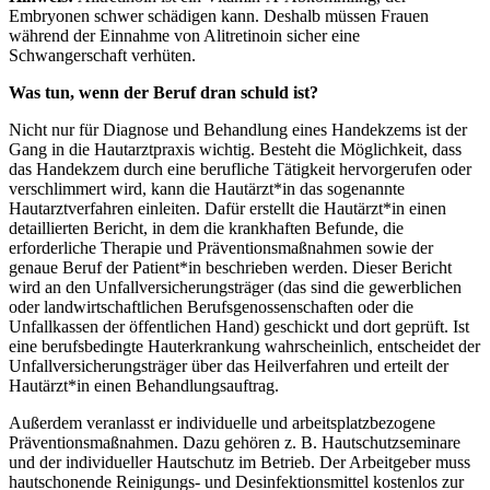
Embryonen schwer schädigen kann. Deshalb müssen Frauen
während der Einnahme von Alitretinoin sicher eine
Schwangerschaft verhüten.
Was tun, wenn der Beruf dran schuld ist?
Nicht nur für Diagnose und Behandlung eines Handekzems ist der
Gang in die Hautarztpraxis wichtig. Besteht die Möglichkeit, dass
das Handekzem durch eine berufliche Tätigkeit hervorgerufen oder
verschlimmert wird, kann die Hautärzt*in das sogenannte
Hautarztverfahren einleiten. Dafür erstellt die Hautärzt*in einen
detaillierten Bericht, in dem die krankhaften Befunde, die
erforderliche Therapie und Präventionsmaßnahmen sowie der
genaue Beruf der Patient*in beschrieben werden. Dieser Bericht
wird an den Unfallversicherungsträger (das sind die gewerblichen
oder landwirtschaftlichen Berufsgenossenschaften oder die
Unfallkassen der öffentlichen Hand) geschickt und dort geprüft. Ist
eine berufsbedingte Hauterkrankung wahrscheinlich, entscheidet der
Unfallversicherungsträger über das Heilverfahren und erteilt der
Hautärzt*in einen Behandlungsauftrag.
Außerdem veranlasst er individuelle und arbeitsplatzbezogene
Präventionsmaßnahmen. Dazu gehören z. B. Hautschutzseminare
und der individueller Hautschutz im Betrieb. Der Arbeitgeber muss
hautschonende Reinigungs- und Desinfektionsmittel kostenlos zur