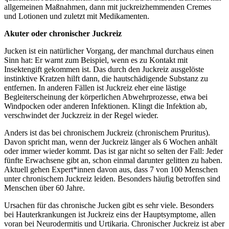
allgemeinen Maßnahmen, dann mit juckreizhemmenden Cremes
und Lotionen und zuletzt mit Medikamenten.
Akuter oder chronischer Juckreiz
Jucken ist ein natürlicher Vorgang, der manchmal durchaus einen
Sinn hat: Er warnt zum Beispiel, wenn es zu Kontakt mit
Insektengift gekommen ist. Das durch den Juckreiz ausgelöste
instinktive Kratzen hilft dann, die hautschädigende Substanz zu
entfernen. In anderen Fällen ist Juckreiz eher eine lästige
Begleiterscheinung der körperlichen Abwehrprozesse, etwa bei
Windpocken oder anderen Infektionen. Klingt die Infektion ab,
verschwindet der Juckzreiz in der Regel wieder.
Anders ist das bei chronischem Juckreiz (chronischem Pruritus).
Davon spricht man, wenn der Juckreiz länger als 6 Wochen anhält
oder immer wieder kommt. Das ist gar nicht so selten der Fall: Jeder
fünfte Erwachsene gibt an, schon einmal darunter gelitten zu haben.
Aktuell gehen Expert*innen davon aus, dass 7 von 100 Menschen
unter chronischem Juckreiz leiden. Besonders häufig betroffen sind
Menschen über 60 Jahre.
Ursachen für das chronische Jucken gibt es sehr viele. Besonders
bei Hauterkrankungen ist Juckreiz eins der Hauptsymptome, allen
voran bei Neurodermitis und Urtikaria. Chronischer Juckreiz ist aber