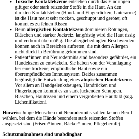
Toxische Kontaktekzeme
entstehen durch das Eindringen
giftiger oder stark reizender Stoffe in die Haut. An den
direkten Kontaktstellen (Hand- und Fingerrücken, Unterarme)
ist die Haut meist sehr trocken, geschuppt und gerötet, oft
kommt es zu feinen Rissen.
Beim
allergischen Kontaktekzem
dominieren Rötungen,
Bläschen und starker Juckreiz, langfristig wird die Haut rissig
und verhornt übermäßig. Die allergiebedingten Beschwerden
können auch in Bereichen auftreten, die mit dem Allergen
nicht direkt in Berührung gekommen sind.
Patient*innen mit Neurodermitis sind besonders gefährdet, ein
Handekzem zu entwickeln. Sie haben von der Veranlagung
her eine trockene, empfindliche Haut sowie ein
überempfindliches Immunsystem. Beides zusammen
begünstigt die Entwicklung eines
atopischen Handekzems
.
Vor allem an Handgelenksbeugen, Handrücken und
Fingerkuppen kommt es zu stark juckenden Schuppen,
Bläschen, Hautrissen und einem vergröberten Hautbild (sog.
Lichenifikation).
Hinweis:
Junge Menschen mit Neurodermitis sollten keinen Beruf
wählen, bei dem die Hände besonders stark reizenden Stoffen
ausgesetzt sind (Friseur*innen, Bäcker*innen, Pflegeberufe).
Schutzmaßnahmen sind unabdingbar